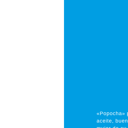
«Popocha» p
aceite, bue