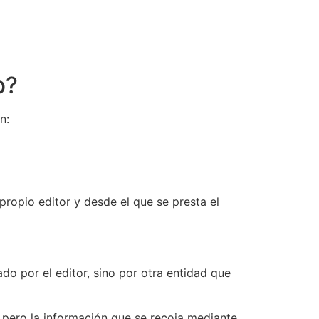
b?
n:
ropio editor y desde el que se presta el
do por el editor, sino por otra entidad que
 pero la información que se recoja mediante